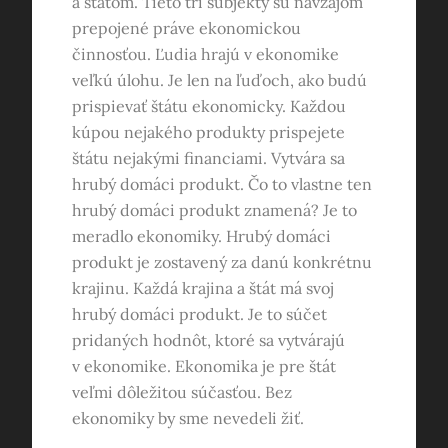
a štátom. Tieto tri subjekty sú navzájom
prepojené práve ekonomickou
činnosťou. Ľudia hrajú v ekonomike
veľkú úlohu. Je len na ľuďoch, ako budú
prispievať štátu ekonomicky. Každou
kúpou nejakého produkty prispejete
štátu nejakými financiami.
Vytvára sa
hrubý domáci produkt. Čo to vlastne ten
hrubý domáci produkt znamená? Je to
meradlo ekonomiky. Hrubý domáci
produkt je zostavený za danú konkrétnu
krajinu. Každá krajina a štát má svoj
hrubý domáci produkt. Je to súčet
pridaných hodnôt, ktoré sa vytvárajú
v ekonomike. Ekonomika je pre štát
veľmi dôležitou súčasťou. Bez
ekonomiky by sme nevedeli žiť.