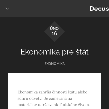
Skip
Decus
to
content
ÚNO
16
Ekonomika pre štát
EKONOMIKA
Ekonomika zahŕňa činnosti štátu alebo
súhrn odvetví. Je zameraná na
materiálne udržiavanie ľudského života.