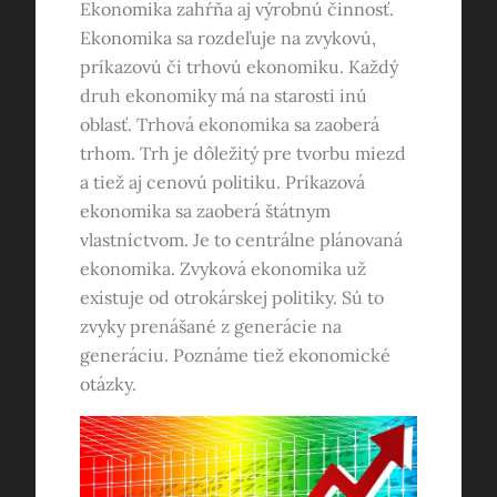
Ekonomika zahŕňa aj výrobnú činnosť.
Ekonomika sa rozdeľuje na zvykovú,
príkazovú či trhovú ekonomiku. Každý
druh ekonomiky má na starosti inú
oblasť.
Trhová ekonomika sa zaoberá
trhom. Trh je dôležitý pre tvorbu miezd
a tiež aj cenovú politiku. Príkazová
ekonomika sa zaoberá štátnym
vlastníctvom. Je to centrálne plánovaná
ekonomika.
Zvyková ekonomika už
existuje od otrokárskej politiky. Sú to
zvyky prenášané z generácie na
generáciu.
Poznáme tiež ekonomické
otázky.