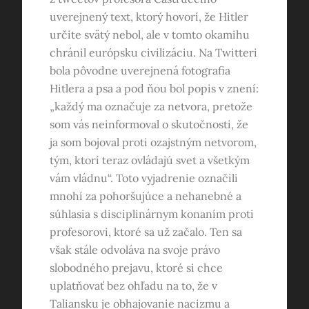
uverejnený text, ktorý hovorí, že Hitler
určite svätý nebol, ale v tomto okamihu
chránil európsku civilizáciu. Na Twitteri
bola pôvodne uverejnená fotografia
Hitlera a psa a pod ňou bol popis v znení:
„každý ma označuje za netvora, pretože
som vás neinformoval o skutočnosti, že
ja som bojoval proti ozajstným netvorom,
tým, ktorí teraz ovládajú svet a všetkým
vám vládnu“. Toto vyjadrenie označili
mnohí za pohoršujúce a nehanebné a
súhlasia s disciplinárnym konaním proti
profesorovi, ktoré sa už začalo. Ten sa
však stále odvoláva na svoje právo
slobodného prejavu, ktoré si chce
uplatňovať bez ohľadu na to, že v
Taliansku je obhajovanie nacizmu a