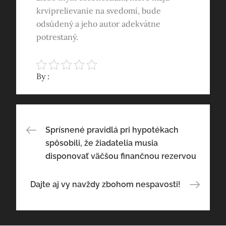
krviprelievanie na svedomí, bude
odsúdený a jeho autor adekvátne
potrestaný.
By :
Navigace
Sprísnené pravidlá pri hypotékach
spôsobili, že žiadatelia musia
pro
disponovať väčšou finančnou rezervou
příspěvek
Dajte aj vy navždy zbohom nespavosti!