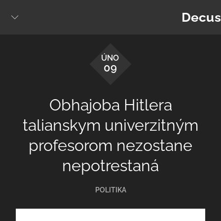
Skip
Decus
to
content
ÚNO
09
Obhajoba Hitlera
talianskym univerzitným
profesorom nezostane
nepotrestaná
POLITIKA