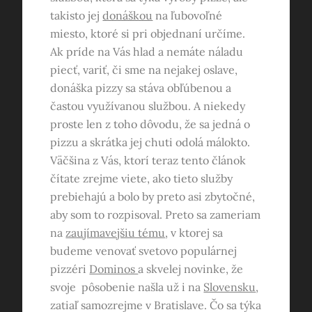
takisto jej
donáškou
na ľubovoľné
miesto, ktoré si pri objednaní určíme.
Ak príde na Vás hlad a nemáte náladu
piecť, variť, či sme na nejakej oslave,
donáška pizzy sa stáva obľúbenou a
častou využívanou službou. A niekedy
proste len z toho dôvodu, že sa jedná o
pizzu a skrátka jej chuti odolá málokto.
Väčšina z Vás, ktorí teraz tento článok
čítate zrejme viete, ako tieto služby
prebiehajú a bolo by preto asi zbytočné,
aby som to rozpisoval. Preto sa zameriam
na
zaujímavejšiu tému
, v ktorej sa
budeme venovať svetovo populárnej
pizzéri
Dominos
a skvelej novinke, že
svoje pôsobenie našla už i na
Slovensku
,
zatiaľ samozrejme v Bratislave. Čo sa týka