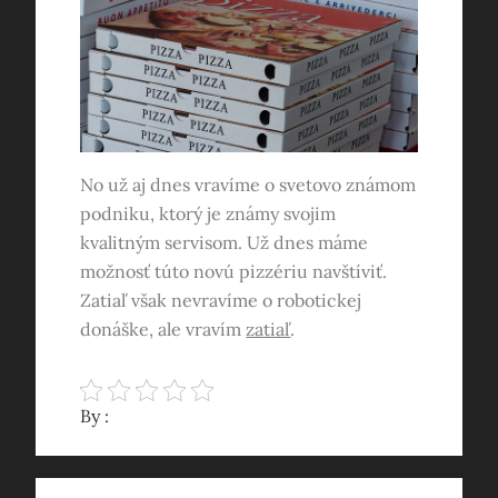
No už aj dnes vravíme o svetovo známom
podniku, ktorý je známy svojim
kvalitným servisom. Už dnes máme
možnosť túto novú pizzériu navštíviť.
Zatiaľ však nevravíme o robotickej
donáške, ale vravím
zatiaľ
.
By :