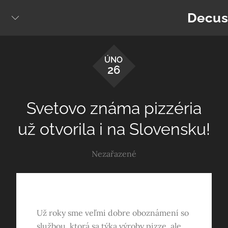
Skip
Decus
to
content
ÚNO
26
Svetovo známa pizzéria
už otvorila i na Slovensku!
Nezařazené
Už roky sme veľmi dobre oboznámení so
službou, ktorá sa týka výroby pizze, ale