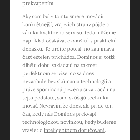
prekvapením.
Aby som bol v tomto smere inovácií
konkrétnejší, vraj z ich strany pôjde o
záruku kvalitného servisu, teda môžeme
napríklad očakávať okamžitú a praktickú
donášku. To určite poteší, no zaujímavá
časť eštelen prichádza. Dominos si totiž
dlhšiu dobu zakladajú na takmer
perfektnom servise, čo sa dnes
nezaobíde bez skúmania technológií a
práve spomínaná pizzéria si zakladá i na
tejto podstate, sami skúšajú techniku
inovať. Nevravím že dnes, ale príde ten
čas, kedy nás Dominos prekvapí
technologickou novinkou, kedy budeme
vravieť o
inteligentnom doručovaní
.