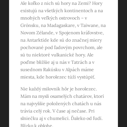
Ale koľko z nich sú hory na Zemi? Hory
existujú na všetkých kontinentoch a na
mnohých veľkých ostrovoch – v
Grónsku, na Madagaskare, v Taiwane, na
Novom Zélande, v Spojenom kráľovstve,
na Antarktíde kde sú do značnej miery
pochované pod ľadovým povrchom, ale
sú tu niektoré vulkanické hory. Ale
poďme bližšie aj u nás v Tatrách a v
susednom Rakúsku v Alpách máme
miesta, kde horolezec túži vystúpiť.
Nie každý milovník hôr je horolezec.
Mám na mysli osamelých chatárov, ktorí
na najvyššie položených chatách u nás
trávia celý rok. V čase aj nečase. Pri
slniečku aj v chumelici. Ďaleko od ľudí.
Blízko k oblohe.