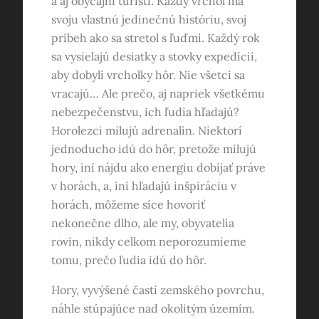
a aj obyčajní turisti. Každý vrchol má
svoju vlastnú jedinečnú históriu, svoj
príbeh ako sa stretol s ľuďmi. Každý rok
sa vysielajú desiatky a stovky expedícií,
aby dobyli vrcholky hôr. Nie všetci sa
vracajú… Ale prečo, aj napriek všetkému
nebezpečenstvu, ich ľudia hľadajú?
Horolezci milujú adrenalín. Niektorí
jednoducho idú do hôr, pretože milujú
hory, iní nájdu ako energiu dobíjať práve
v horách, a, iní hľadajú inšpiráciu v
horách, môžeme síce hovoriť
nekonečne dlho, ale my, obyvatelia
rovín, nikdy celkom neporozumieme
tomu, prečo ľudia idú do hôr.
Hory, vyvýšené časti zemského povrchu,
náhle stúpajúce nad okolitým územím.