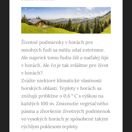
Životné podmienky v horách pre
mnohých ľudí sa môžu zdať extrémne.
Ale napriek tomu ľudia žili a naďalej žijú
v horách. Ale čo je tak zvláštne pre život
v horách?
Zvážte niektoré klimatické vlastnosti
horských oblastí. Teploty v horách sa
znižujú približne o 0,6 ° C s výškou na
každých 100 m. Zmiznutie vegetačného
pásma a zhoršenie životných podmienok
vo vysokých horách je spôsobené takým
rýchlym poklesom teploty.