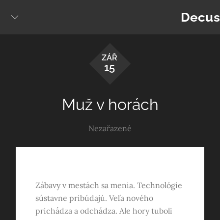
Skip
Decus
to
content
ZÁŘ
15
Muž v horách
Nezařazené
Zábavy v mestách sa menia. Technológie
sústavne pribúdajú. Veľa nového
prichádza a odchádza. Ale hory tuboli