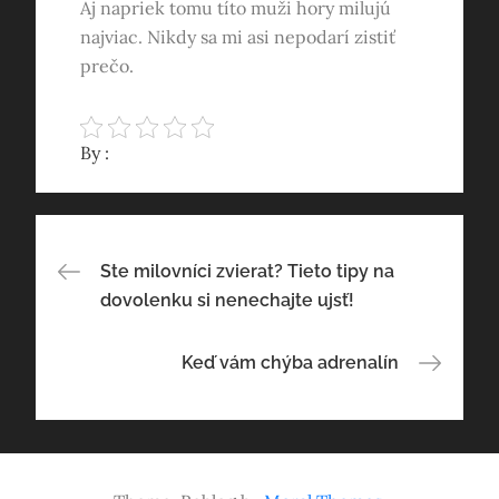
Aj napriek tomu títo muži hory milujú
najviac. Nikdy sa mi asi nepodarí zistiť
prečo.
By :
Navigace
Ste milovníci zvierat? Tieto tipy na
dovolenku si nenechajte ujsť!
pro
Keď vám chýba adrenalín
příspěvek