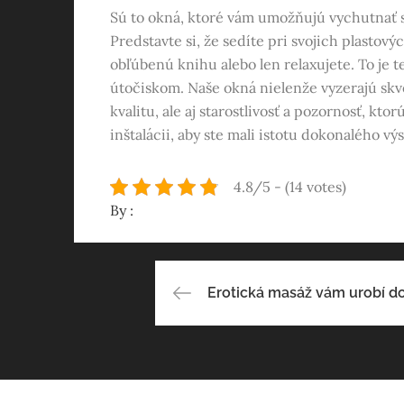
Sú to okná, ktoré vám umožňujú vychutnať s
Predstavte si, že sedíte pri svojich plastový
obľúbenú knihu alebo len relaxujete. To je t
útočiskom. Naše okná nielenže vyzerajú skve
kvalitu, ale aj starostlivosť a pozornosť, kt
inštalácii, aby ste mali istotu dokonalého vý
4.8/5 - (14 votes)
By :
Navigace
Erotická masáž vám urobí d
pro
příspěvek