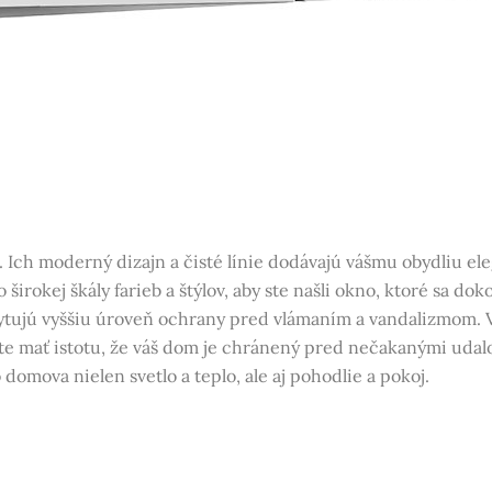
 Ich moderný dizajn a čisté línie dodávajú vášmu obydliu el
širokej škály farieb a štýlov, aby ste našli okno, ktoré sa d
ytujú vyššiu úroveň ochrany pred vlámaním a vandalizmom. V
mať istotu, že váš dom je chránený pred nečakanými udalosť
domova nielen svetlo a teplo, ale aj pohodlie a pokoj.