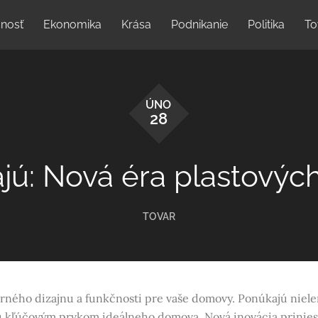
nosť
Ekonomika
Krása
Podnikanie
Politika
To
ÚNO
28
jú: Nová éra plastových
TOVAR
ého dizajnu a funkčnosti pre vaše domovy. Ponúkajú nielen 
sú kľúčovým prvkom ideálneho domova. Nová inovácia priniesl