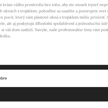
i krásu vášho prostredia bez toho, aby ste museli trpieť ne
ch oknách s trojsklom, pohodlne sa usadíte a pozorujete svet o
en pocit, ktorý vám plastové okná s trojsklom môžu priniesť. 
le, ale aj poskytujú dlhodobú spoľahlivosť a jednoduchú údr
orú si váš dom zaslúži. Navyše, naše profesionálne tímy vám pos
sledku.
obre