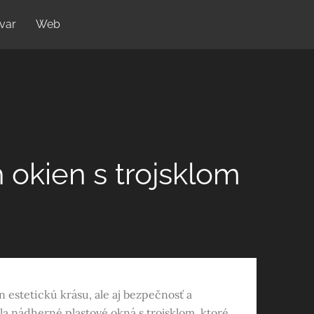
var
Web
 okien s trojsklom
estetickú krásu, ale aj bezpečnosť a
a nádherné plastové okná s trojsklom, ktoré