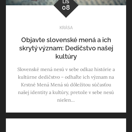
LIS
08
KRÁSA
Objavte slovenské mená a ich
skrytý význam: Dedičstvo našej
kultúry
Slovenské mená nesú v sebe odkaz histórie a
kultúrne dedičstvo – odhaľte ich význam na
Krstné Mená Mená sú dôležitou súčasťou
našej identity a kultúry, pretože v sebe nesú
nielen…