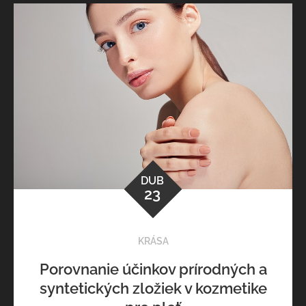
DUB
23
KRÁSA
Porovnanie účinkov prírodných a
syntetických zložiek v kozmetike