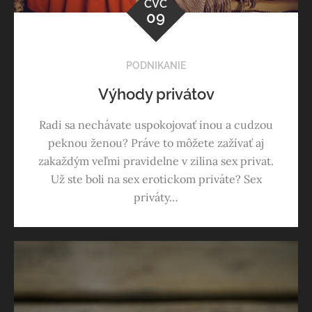
ČVC
09
PODNIKANIE
Výhody privátov
Radi sa nechávate uspokojovať inou a cudzou
peknou ženou? Práve to môžete zažívať aj
zakaždým veľmi pravidelne v zilina sex privat.
Už ste boli na sex erotickom priváte? Sex
priváty…