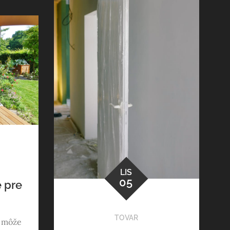
LIS
05
 pre
TOVAR
u môže