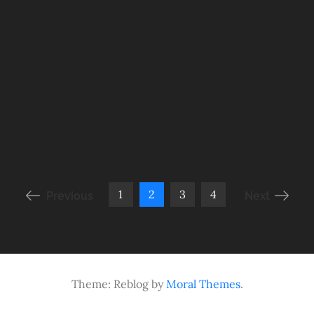
1
2
3
4
Previous
Next
Theme: Reblog by
Moral Themes
.