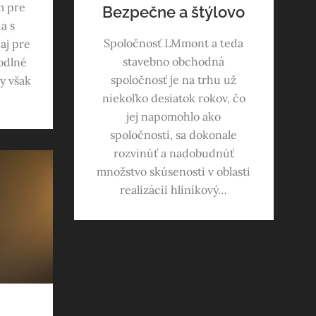
m pre
Bezpečne a štýlovo
a s
Spoločnosť LMmont a teda
 aj pre
stavebno obchodná
odlné
spoločnosť je na trhu už
y však
niekoľko desiatok rokov, čo
jej napomohlo ako
spoločnosti, sa dokonale
rozvinúť a nadobudnúť
množstvo skúsenosti v oblasti
realizácií hliníkový…