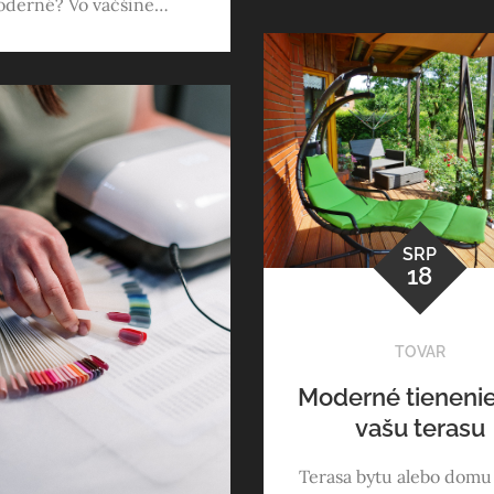
derné? Vo väčšine…
SRP
18
TOVAR
Moderné tienenie
vašu terasu
Terasa bytu alebo dom