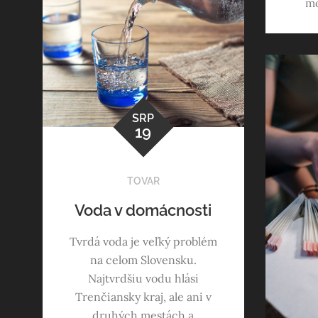
mo
SRP
19
TOVAR
Voda v domácnosti
Tvrdá voda je veľký problém
na celom Slovensku.
Najtvrdšiu vodu hlási
Trenčiansky kraj, ale ani v
druhých mestách a