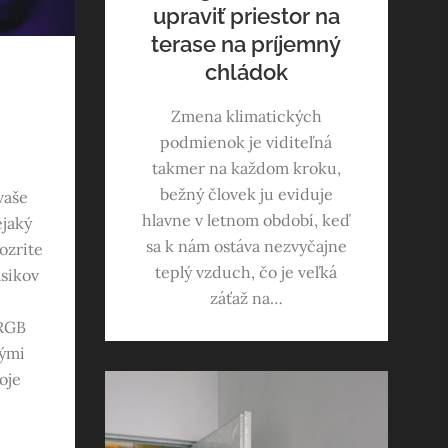
upraviť priestor na
terase na príjemný
chládok
Zmena klimatických
podmienok je viditeľná
takmer na každom kroku,
bežný človek ju eviduje
vaše
hlavne v letnom období, keď
ejaký
sa k nám ostáva nezvyčajne
pozrite
teplý vzduch, čo je veľká
sikov
záťaž na…
 RGB
rými
oje