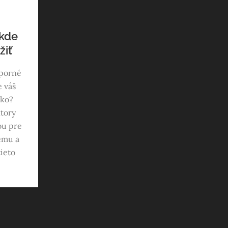
 kde
žiť
sporné
e váš
sko?
tory
ou pre
ému a
ieto