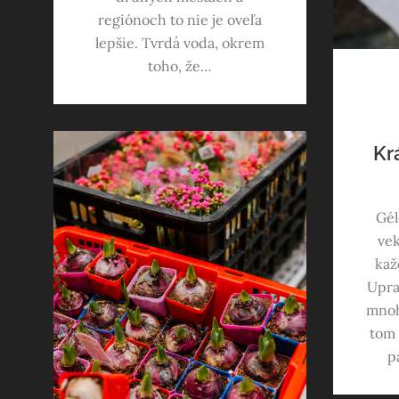
regiónoch to nie je oveľa
lepšie. Tvrdá voda, okrem
toho, že…
Krá
Gél
vek
kaž
Upra
mnoh
tom 
p