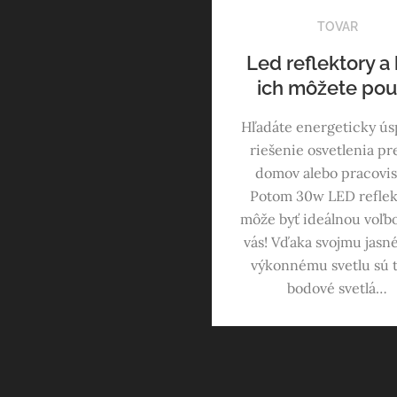
TOVAR
Led reflektory a
ich môžete pou
Hľadáte energeticky ú
riešenie osvetlenia pr
domov alebo pracovi
Potom 30w LED reflek
môže byť ideálnou voľb
vás! Vďaka svojmu jasn
výkonnému svetlu sú t
bodové svetlá…