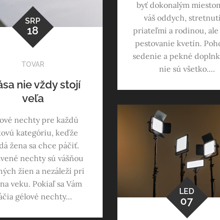
byť dokonalým miesto
váš oddych, stretnuti
SRP
18
priateľmi a rodinou, ale
pestovanie kvetín. Poh
sedenie a pekné doplnk
TOVAR
nie sú všetko.…
sa nie vždy stojí
veľa
ové nechty pre každú
ovú kategóriu, keďže
dá žena sa chce páčiť.
vené nechty sú vášňou
ých žien a nezáleží pri
na veku. Pokiaľ sa Vám
LED
áčia gélové nechty…
07