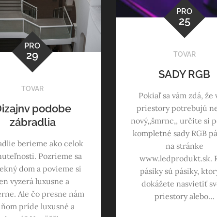
PRO
25
PRO
29
TOVAR
SADY RGB
TOVAR
Pokiaľ sa vám zdá, že 
izajnv podobe
priestory potrebujú n
nový,,šmrnc,, určite si 
zábradlia
kompletné sady RGB pá
adlie berieme ako celok
na stránke
uteľnosti. Pozrieme sa
www.ledprodukt.sk.
ekný dom a povieme si
pásiky sú pásiky, kto
en vyzerá luxusne a
dokážete nasvietiť sv
rne. Ale čo presne nám
priestory alebo…
 ňom príde luxusné a