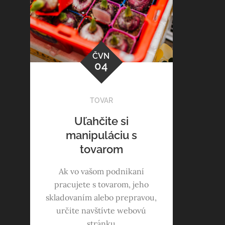
ČVN
04
TOVAR
Uľahčite si
manipuláciu s
tovarom
Ak vo vašom podnikaní
pracujete s tovarom, jeho
skladovaním alebo prepravou,
určite navštívte webovú
stránku