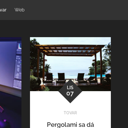
var
Web
LIS
07
TOVAR
Pergolami sa dá