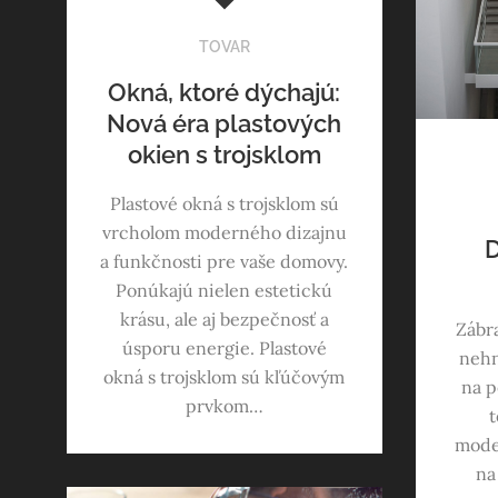
TOVAR
Okná, ktoré dýchajú:
Nová éra plastových
okien s trojsklom
Plastové okná s trojsklom sú
vrcholom moderného dizajnu
D
a funkčnosti pre vaše domovy.
Ponúkajú nielen estetickú
krásu, ale aj bezpečnosť a
Zábr
úsporu energie. Plastové
nehn
okná s trojsklom sú kľúčovým
na p
prvkom…
t
mode
na