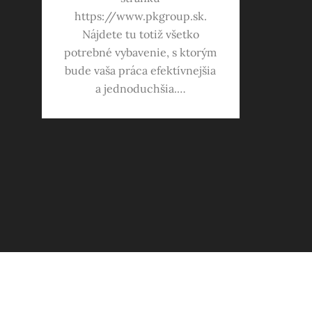
https://www.pkgroup.sk.
Nájdete tu totiž všetko
potrebné vybavenie, s ktorým
bude vaša práca efektívnejšia
a jednoduchšia.…
Stránkování
příspěvků